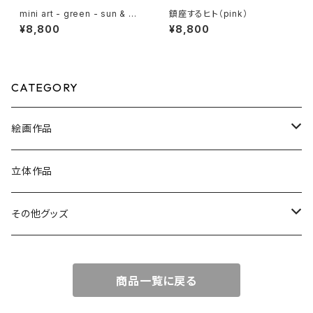
mini art - green - sun & mo
鎮座するヒト（pink）
on
¥8,800
¥8,800
CATEGORY
絵画作品
mini art
立体作品
木版画
その他グッズ
カレンダー
商品一覧に戻る
ポストカード