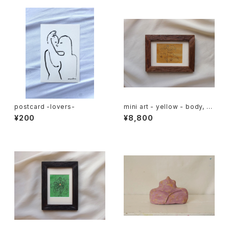
postcard -lovers-
mini art - yellow - body, mi
nd, soul
¥200
¥8,800