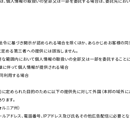
プは、個人情報の取扱いの全部又は一部を委託する場合は、委託先にお
法令に基づき開示が認められる場合を除くほか、あらかじめお客様の同
に定める第三者への提供には該当しません。
必要な範囲内において個人情報の取扱いの全部又は一部を委託すること
承継に伴って個人情報が提供される場合
共同利用する場合
的(3)に定められた目的のために以下の提供先に対して外国（本邦の域外
ります。
リフォルニア州）
ールアドレス、電話番号、IPアドレス及び氏名その他広告配信に必要と