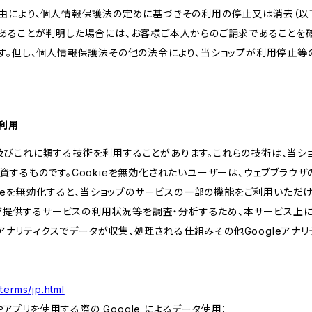
由により、個人情報保護法の定めに基づきその利用の停止又は消去（以下
あることが判明した場合には、お客様ご本人からのご請求であることを
す。但し、個人情報保護法その他の法令により、当ショップが利用停止等
の利用
kie及びこれに類する技術を利用することがあります。これらの技術は、当
するものです。Cookieを無効化されたいユーザーは、ウェブブラウザの
kieを無効化すると、当ショップのサービスの一部の機能をご利用いただ
が提供するサービスの利用状況等を調査・分析するため、本サービス上に Goog
leアナリティクスでデータが収集、処理される仕組みその他Googleアナ
terms/jp.html
やアプリを使用する際の Google によるデータ使用：