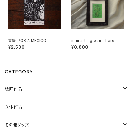
書籍『POR A MEXICO』
mini art - green - here
¥2,500
¥8,800
CATEGORY
絵画作品
mini art
立体作品
木版画
その他グッズ